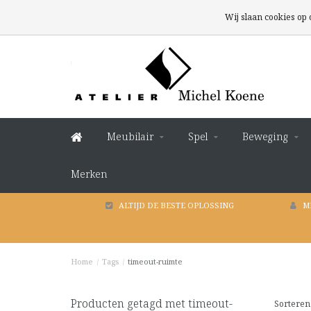
Wij slaan cookies op
Meubilair
Spel
Beweging
Merken
ALTIJD DE BESTE OPLOSSING
M
Home
/
Tags
/
timeout-ruimte
Producten getagd met timeout-
Sorteren