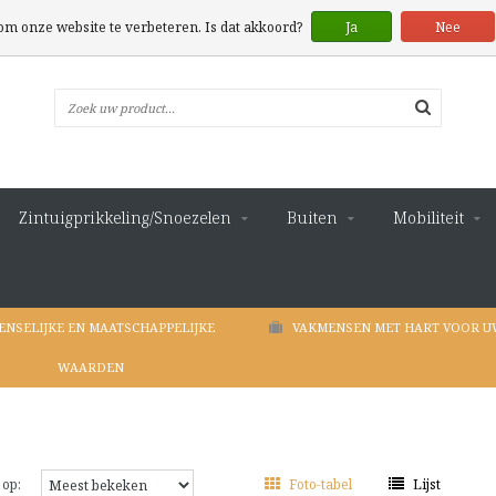
 om onze website te verbeteren. Is dat akkoord?
Ja
Nee
Zintuigprikkeling/Snoezelen
Buiten
Mobiliteit
ENSELIJKE EN MAATSCHAPPELIJKE
VAKMENSEN MET HART VOOR U
WAARDEN
 op:
Foto-tabel
Lijst