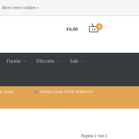
INLOGGEN
REGISTREREN
Meer over cookies »
0
€0,00
Fixatie
Educatie
Sale
W ZAAK
ADVIES GAAT VÓÓR VERKOOP
Pagina 1 van 1