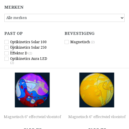
MERKEN
PAST OP
BEVESTIGING
Optikinetics Solar 100
Magnetisch
(2)
(2)
Optikinetics Solar 250
(2)
Effektor D
(2)
Optikinetics Aura LED
(2)
Magnetisch 6" effectwiel vloeistof
Magnetisch 6" effectwiel vloeistof