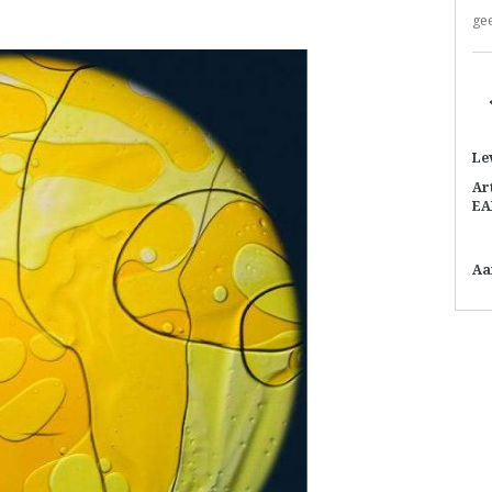
gee
Le
Ar
EA
Aa