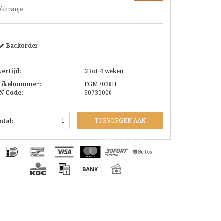
l/oranje
Backorder
vertijd:
3 tot 4 weken
tikelnummer:
FGM7038H
N Code:
S0730000
TOEVOEGEN AAN
ntal:
WINKELWAGEN