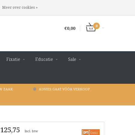
INLOGGEN
REGISTREREN
Meer over cookies »
0
€0,00
Fixatie
Educatie
Sale
W ZAAK
ADVIES GAAT VÓÓR VERKOOP
 125,75
Incl. btw