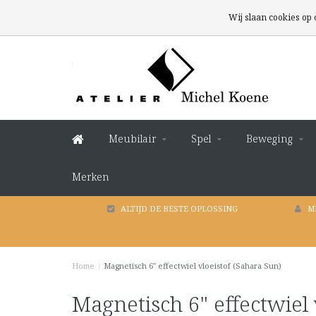
Wij slaan cookies op
Meubilair
Spel
Beweging
Merken
ALTIJD DE BESTE OPLOSSING
M
Home
/
Magnetisch 6" effectwiel vloeistof (Sahara Sun)
Magnetisch 6" effectwiel 