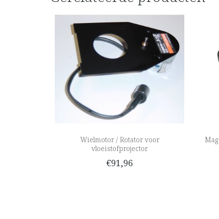
Wielmotor / Rotator voor
Magn
vloeistofprojector
€91,96