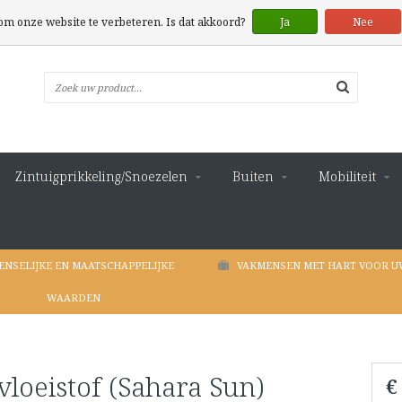
 om onze website te verbeteren. Is dat akkoord?
Ja
Nee
Zintuigprikkeling/Snoezelen
Buiten
Mobiliteit
ENSELIJKE EN MAATSCHAPPELIJKE
VAKMENSEN MET HART VOOR U
WAARDEN
vloeistof (Sahara Sun)
€