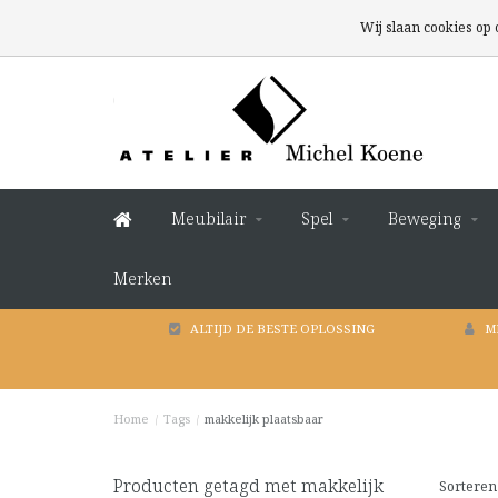
Wij slaan cookies op
Meubilair
Spel
Beweging
Merken
ALTIJD DE BESTE OPLOSSING
M
Home
/
Tags
/
makkelijk plaatsbaar
Producten getagd met makkelijk
Sorteren