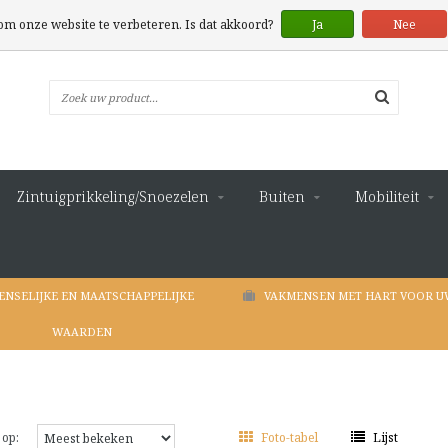
 om onze website te verbeteren. Is dat akkoord?
Ja
Nee
Zintuigprikkeling/Snoezelen
Buiten
Mobiliteit
ENSELIJKE EN MAATSCHAPPELIJKE
VAKMENSEN MET HART VOOR U
WAARDEN
 op:
Foto-tabel
Lijst