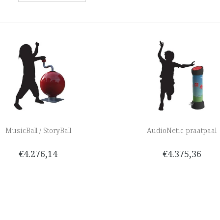
MusicBall / StoryBall
AudioNetic praatpaal
€4.276,14
€4.375,36