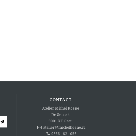
CONTACT
Atelier Michel Koene
De Seize 4
9001 XT
Grou
atelier@michelkoene.nl
0566 - 621 056