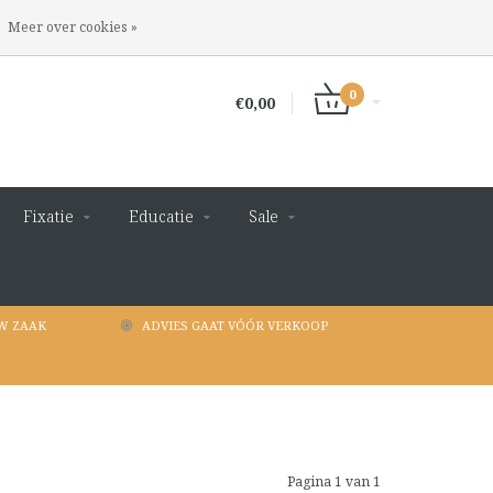
INLOGGEN
REGISTREREN
Meer over cookies »
0
€0,00
Fixatie
Educatie
Sale
W ZAAK
ADVIES GAAT VÓÓR VERKOOP
Pagina 1 van 1