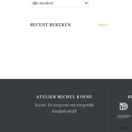
RECENT BEKEKEN
Wissen
ATELIER MICHEL KOENE
B
Koene. Dé zorg van een toegewijd
familiebedrijf!