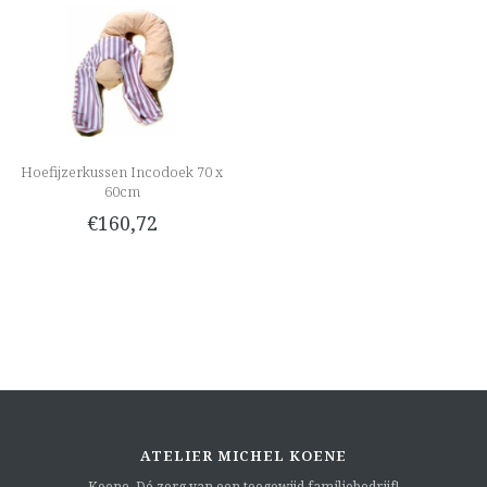
Hoefijzerkussen Incodoek 70 x
60cm
€160,72
ATELIER MICHEL KOENE
Koene. Dé zorg van een toegewijd familiebedrijf!