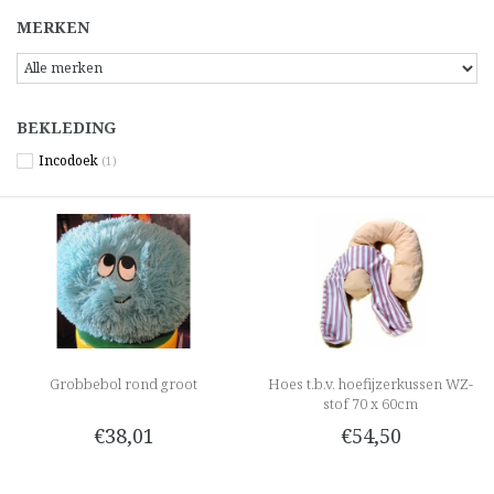
MERKEN
BEKLEDING
Incodoek
(1)
Grobbebol rond groot
Hoes t.b.v. hoefijzerkussen WZ-
stof 70 x 60cm
€38,01
€54,50