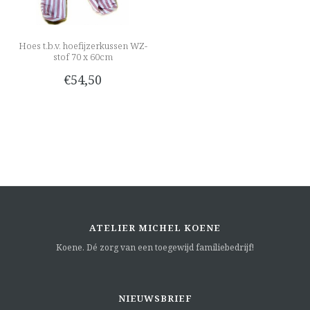
Hoes t.b.v. hoefijzerkussen WZ-
stof 70 x 60cm
€54,50
ATELIER MICHEL KOENE
Koene. Dé zorg van een toegewijd familiebedrijf!
NIEUWSBRIEF