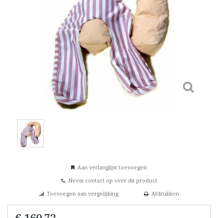
Aan verlanglijst toevoegen
Neem contact op over dit product
Toevoegen aan vergelijking
Afdrukken
€ 160,72