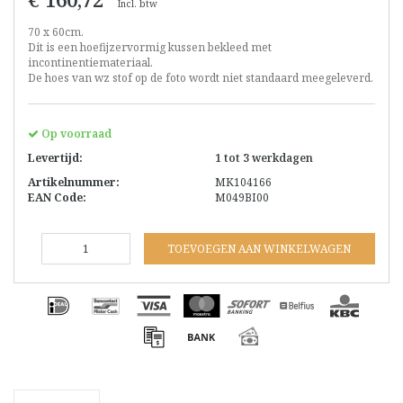
Incl. btw
70 x 60cm.
Dit is een hoefijzervormig kussen bekleed met
incontinentiemateriaal.
De hoes van wz stof op de foto wordt niet standaard meegeleverd.
Op voorraad
Levertijd:
1 tot 3 werkdagen
Artikelnummer:
MK104166
EAN Code:
M049BI00
TOEVOEGEN AAN WINKELWAGEN