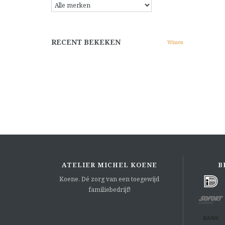
RECENT BEKEKEN
Wissen
ATELIER MICHEL KOENE
B
Koene. Dé zorg van een toegewijd
familiebedrijf!