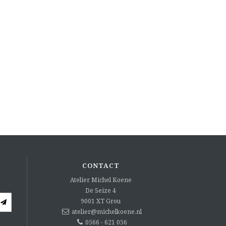
CONTACT
Atelier Michel Koene
De Seize 4
9001 XT
Grou
atelier@michelkoene.nl
0566 - 621 056