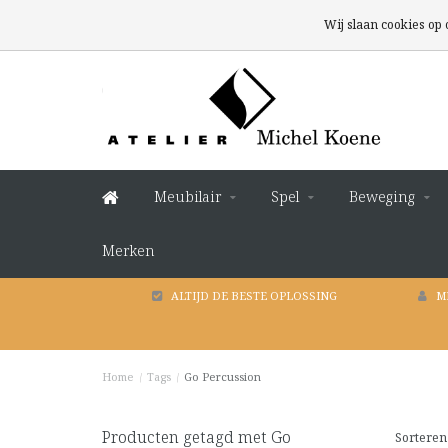
Wij slaan cookies op
Meubilair
Spel
Beweging
Merken
ALTIJD DE BESTE OPLOSSING
M
Home
/
Tags
/
Go Percussion
Producten getagd met Go
Sorteren