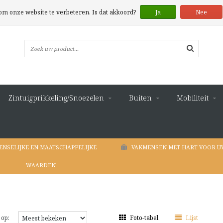
 om onze website te verbeteren. Is dat akkoord?
Ja
Nee
Zintuigprikkeling/Snoezelen
Buiten
Mobiliteit
ENSELIJKE EN MAATSCHAPPELIJKE
VAKMENSEN MET HART VOOR U
WAARDEN
 op:
Foto-tabel
Lijst