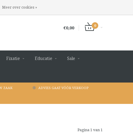
INLOGGEN
REGISTREREN
Meer over cookies »
0
€0,00
Fixatie
Educatie
Sale
W ZAAK
ADVIES GAAT VÓÓR VERKOOP
Pagina 1 van 1