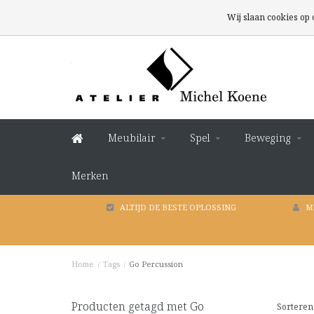
Wij slaan cookies op
Meubilair
Spel
Beweging
Merken
ALTIJD DE BESTE OPLOSSING
M
Home
/
Tags
/
Go Percussion
Producten getagd met Go
Sorteren