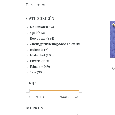
Percussion
CATEGORIEËN
Meubilair
(614)
Spel
(643)
Beweging
(354)
Zintuigprikkeling/Snoezelen
(8)
Buiten
(116)
Mobiliteit
(105)
Fixatie
(119)
Educatie
(49)
G
Sale
(300)
PRIJS
MIN: €
MAX: €
0
40
MERKEN