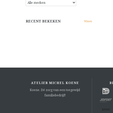
RECENT BEKEKEN
Wissen
ATELIER MICHEL KOENE
B
Koene. Dé zorg van een toegewijd
familiebedrijf!