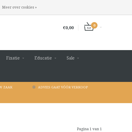
INLOGGEN
REGISTREREN
Meer over cookies »
0
€0,00
Fixatie
Educatie
Sale
W ZAAK
ADVIES GAAT VÓÓR VERKOOP
Pagina 1 van 1