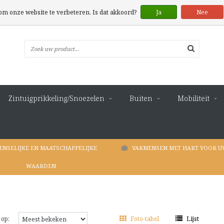
 om onze website te verbeteren. Is dat akkoord?
Ja
Nee
Zintuigprikkeling/Snoezelen
Buiten
Mobiliteit
ENSELIJKE EN MAATSCHAPPELIJKE
VAKMENSEN MET HART VOOR U
WAARDEN
 op:
Foto-tabel
Lijst