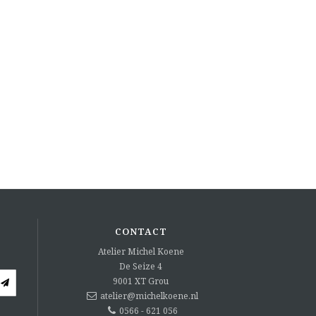
CONTACT
Atelier Michel Koene
De Seize 4
9001 XT
Grou
atelier@michelkoene.nl
0566 - 621 056