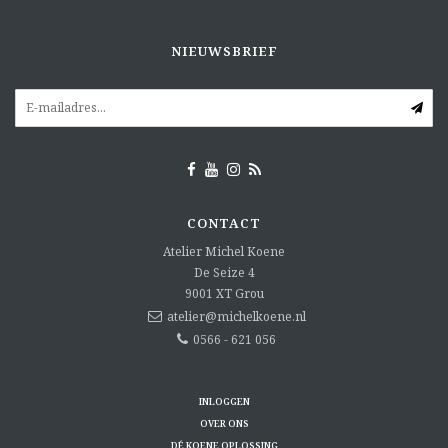
NIEUWSBRIEF
CONTACT
Atelier Michel Koene
De Seize 4
9001 XT
Grou
atelier@michelkoene.nl
0566 - 621 056
INLOGGEN
OVER ONS
DÉ KOENE OPLOSSING