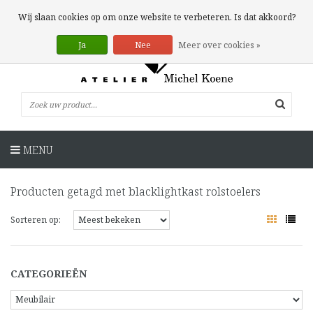
0 Artikelen
Wij slaan cookies op om onze website te verbeteren. Is dat akkoord?
Ja
Nee
Meer over cookies »
MENU
Producten getagd met blacklightkast rolstoelers
Sorteren op:
CATEGORIEËN