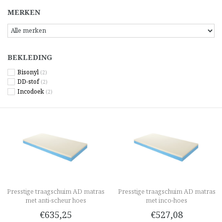
MERKEN
BEKLEDING
Bisonyl
(2)
DD-stof
(2)
Incodoek
(2)
Presstige traagschuim AD matras
Presstige traagschuim AD matras
met anti-scheur hoes
met inco-hoes
€635,25
€527,08