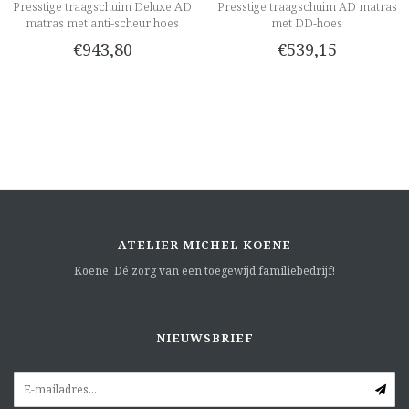
Presstige traagschuim Deluxe AD
Presstige traagschuim AD matras
matras met anti-scheur hoes
met DD-hoes
€943,80
€539,15
ATELIER MICHEL KOENE
Koene. Dé zorg van een toegewijd familiebedrijf!
NIEUWSBRIEF