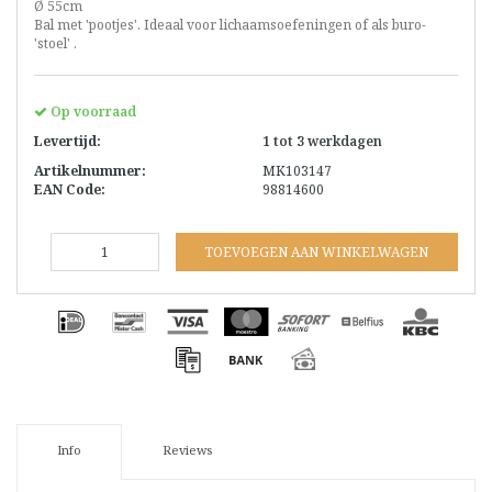
Ø 55cm
Bal met 'pootjes'. Ideaal voor lichaamsoefeningen of als buro-
'stoel' .
Op voorraad
Levertijd:
1 tot 3 werkdagen
Artikelnummer:
MK103147
EAN Code:
98814600
TOEVOEGEN AAN WINKELWAGEN
Info
Reviews