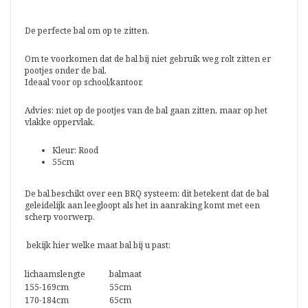
De perfecte bal om op te zitten.
Om te voorkomen dat de bal bij niet gebruik weg rolt zitten er
pootjes onder de bal.
Ideaal voor op school/kantoor.
Advies: niet op de pootjes van de bal gaan zitten, maar op het
vlakke oppervlak.
Kleur: Rood
55cm
De bal beschikt over een BRQ systeem: dit betekent dat de bal
geleidelijk aan leegloopt als het in aanraking komt met een
scherp voorwerp.
bekijk hier welke maat bal bij u past:
lichaamslengte
balmaat
155-169cm
55cm
170-184cm
65cm