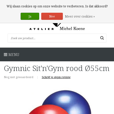
0 Artikelen
Wij slaan cookies op om onze website te verbeteren. Is dat akkoord?
Ja
Nee
Meer over cookies »
MENU
Gymnic Sit'n'Gym rood Ø55cm
Nog niet gewaardeerd
|
Schrijf je eigen review