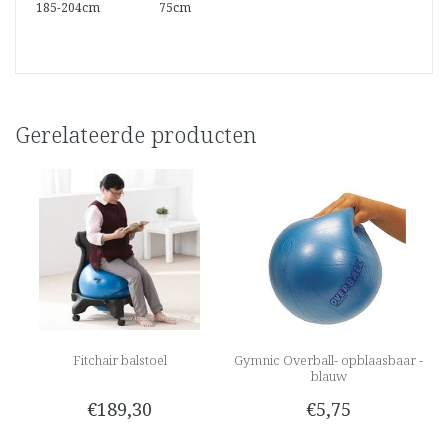
185-204cm
75cm
Gerelateerde producten
Fitchair balstoel
Gymnic Overball- opblaasbaar -
blauw
€189,30
€5,75