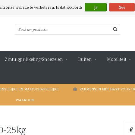
 om onze website te verbeteren. Is dat akkoord?
Ja
Nee
Zintuigprikkeling/Snoezelen
Buiten
Mobiliteit
ENSELIJKE EN MAATSCHAPPELIJKE
VAKMENSEN MET HART VOOR U
WAARDEN
0-25kg
€