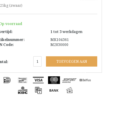
-25kg (zwaar)
Op voorraad
vertijd:
1 tot 3 werkdagen
tikelnummer:
MK104361
N Code:
M2830000
TOEVOEGEN AAN
ntal:
WINKELWAGEN