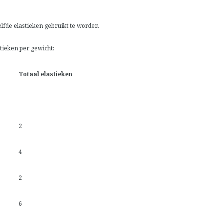
elfde elastieken gebruikt te worden
tieken per gewicht:
Totaal elastieken
2
4
2
6