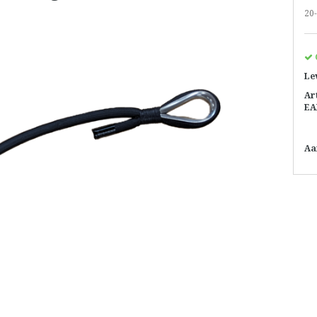
20
Le
Ar
EA
Aa