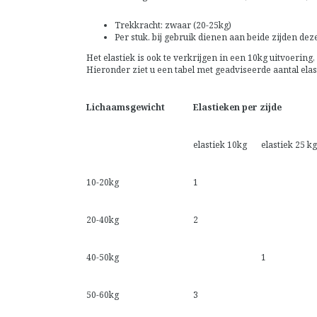
Trekkracht: zwaar (20-25kg)
Per stuk. bij gebruik dienen aan beide zijden dez
Het elastiek is ook te verkrijgen in een 10kg uitvoering,
Hieronder ziet u een tabel met geadviseerde aantal elas
Lichaamsgewicht
Elastieken per zijde
elastiek 10kg
elastiek 25 kg
10-20kg
1
20-40kg
2
40-50kg
1
50-60kg
3