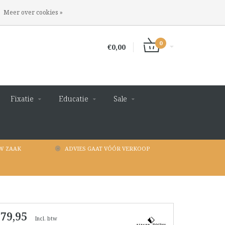
INLOGGEN
REGISTREREN
Meer over cookies »
0
€0,00
Fixatie
Educatie
Sale
W ZAAK
ADVIES GAAT VÓÓR VERKOOP
 79,95
Incl. btw