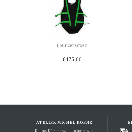
Bouncer Groen
€475,00
ATELIER MICHEL KOENE
B
Koene. Dé zorg van een toegewijd