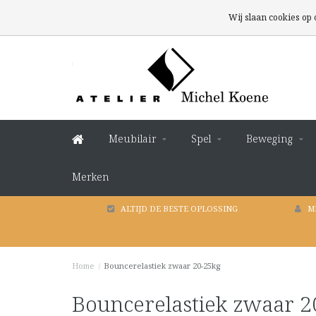
Wij slaan cookies op
Meubilair
Spel
Beweging
Merken
ALTIJD DE BESTE OPLOSSING
M
Home
/
Bouncerelastiek zwaar 20-25kg
Bouncerelastiek zwaar 2