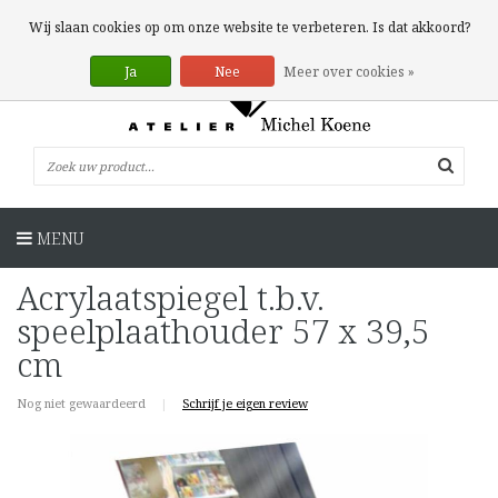
0 Artikelen
Wij slaan cookies op om onze website te verbeteren. Is dat akkoord?
Ja
Nee
Meer over cookies »
MENU
Acrylaatspiegel t.b.v.
speelplaathouder 57 x 39,5
cm
Nog niet gewaardeerd
|
Schrijf je eigen review