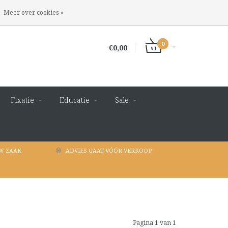
INLOGGEN
REGISTREREN
Meer over cookies »
0
€0,00
Fixatie
Educatie
Sale
W ZAAK
ADVIES GAAT VÓÓR VERKOOP
Pagina 1 van 1