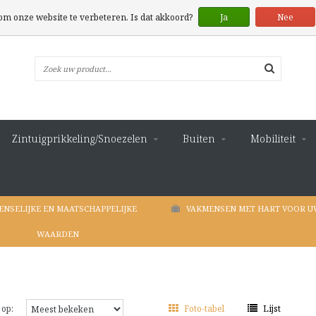
 om onze website te verbeteren. Is dat akkoord?
Ja
Nee
Zintuigprikkeling/Snoezelen
Buiten
Mobiliteit
ENSELIJKE EN MAATSCHAPPELIJKE
VAKMENSEN MET HART VOOR U
WAARDEN
 op:
Foto-tabel
Lijst