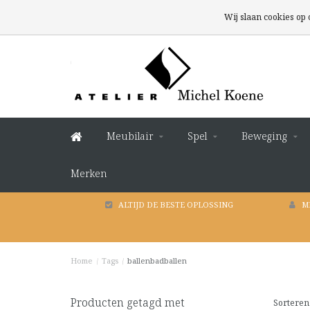
Wij slaan cookies op
Meubilair
Spel
Beweging
Merken
ALTIJD DE BESTE OPLOSSING
M
Home
/
Tags
/
ballenbadballen
Producten getagd met
Sorteren