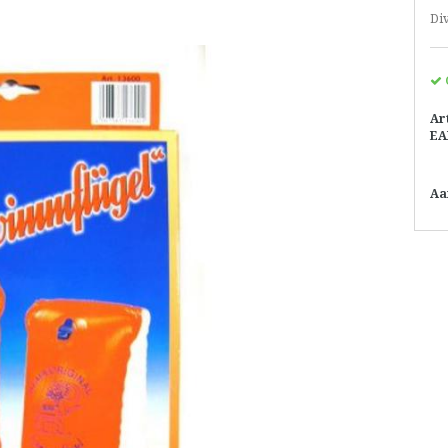
Di
Ar
EA
Aa