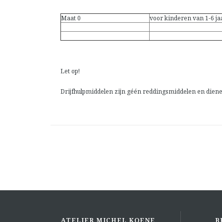
Maat 0
voor kinderen van 1-6 jaa
Let op!
Drijfhulpmiddelen zijn géén reddingsmiddelen en dienen
ATELIER MICHEL KOENE
B