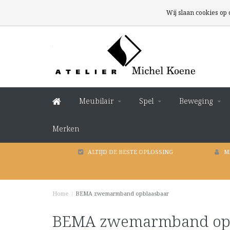
Wij slaan cookies op
Meubilair
Spel
Beweging
Merken
ALTIJD DE BESTE OPLOSSING
M
Home
/
BEMA zwemarmband opblaasbaar
BEMA zwemarmband opb