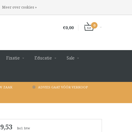
INLOGGEN
REGISTREREN
Meer over cookies »
0
€0,00
Fixatie
Educatie
Sale
W ZAAK
ADVIES GAAT VÓÓR VERKOOP
 9,53
Incl. btw