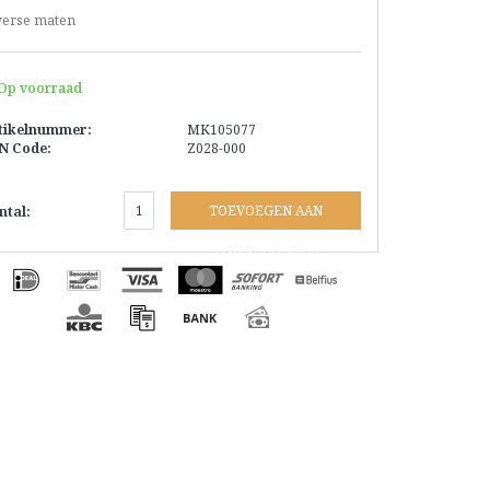
verse maten
Op voorraad
tikelnummer:
MK105077
N Code:
Z028-000
TOEVOEGEN AAN
ntal:
WINKELWAGEN