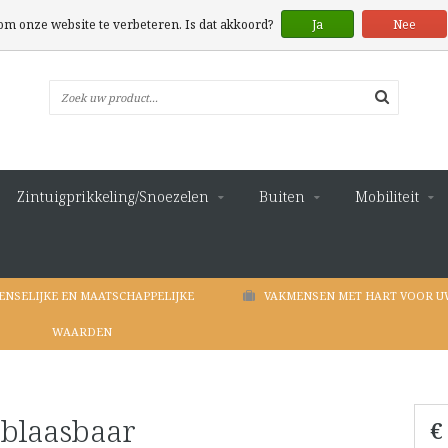
 om onze website te verbeteren. Is dat akkoord?
Ja
Nee
Zintuigprikkeling/Snoezelen
Buiten
Mobiliteit
ENSELIJKE EN MAATSCHAPPELIJKE
VAKMENSEN MET HART VOOR U
WAARDEN
laasbaar
€