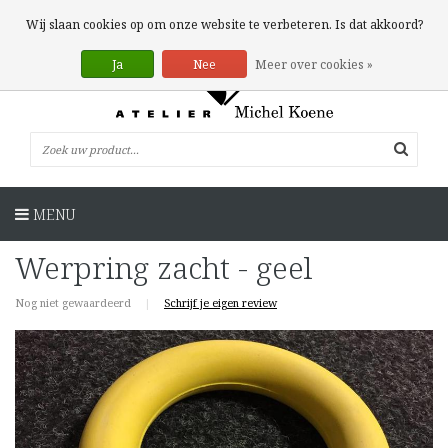
0 Artikelen
Wij slaan cookies op om onze website te verbeteren. Is dat akkoord?
Ja
Nee
Meer over cookies »
MENU
Werpring zacht - geel
Nog niet gewaardeerd
|
Schrijf je eigen review