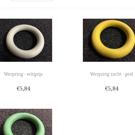
Werpring - wit/grijs
Werpring zacht - geel
€5,84
€5,84