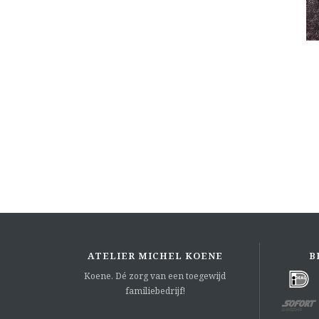
ATELIER MICHEL KOENE
B
Koene. Dé zorg van een toegewijd
familiebedrijf!