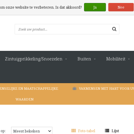
 om onze website te verbeteren. Is dat akkoord?
Ja
Nee
Zintuigprikkeling/Snoezelen
Buiten
Mobiliteit
ENSELIJKE EN MAATSCHAPPELIJKE
VAKMENSEN MET HART VOOR U
WAARDEN
 op:
Foto-tabel
Lijst