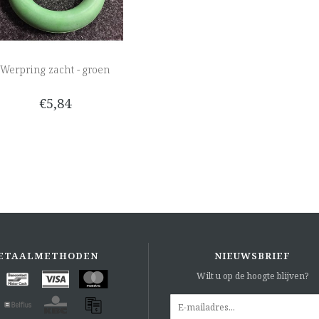
Werpring zacht - groen
€5,84
ETAALMETHODEN
NIEUWSBRIEF
Wilt u op de hoogte blijven?