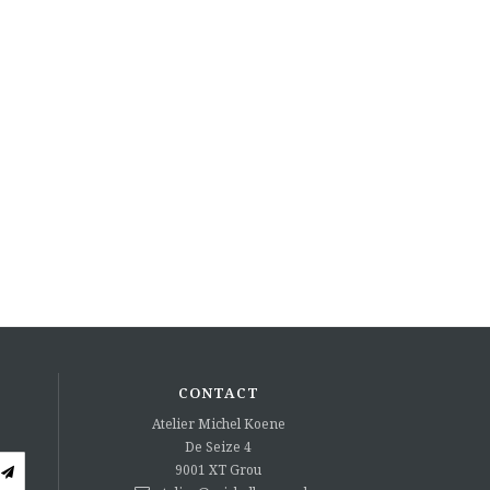
CONTACT
Atelier Michel Koene
De Seize 4
9001 XT
Grou