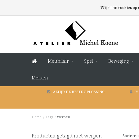
Wij slaan cookies op
Meubilair
Spel
Beweging
Merken
ALTIJD DE BESTE OPLOSSING
M
Home
/
Tags
/
werpen
Producten getagd met werpen
Sorteren