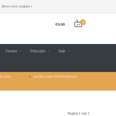
INLOGGEN
REGISTREREN
Meer over cookies »
0
€0,00
Fixatie
Educatie
Sale
W ZAAK
ADVIES GAAT VÓÓR VERKOOP
Pagina 1 van 1