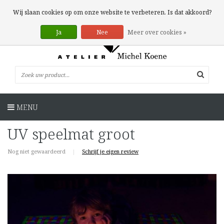
0 Artikelen
Wij slaan cookies op om onze website te verbeteren. Is dat akkoord?
Ja
Nee
Meer over cookies »
MENU
UV speelmat groot
Nog niet gewaardeerd
|
Schrijf je eigen review