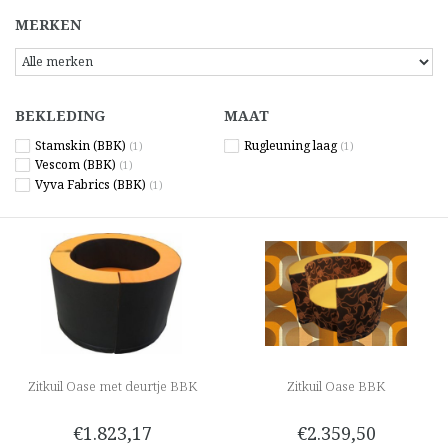
MERKEN
BEKLEDING
MAAT
Stamskin (BBK)
Rugleuning laag
(1)
(1)
Vescom (BBK)
(1)
Vyva Fabrics (BBK)
(1)
Zitkuil Oase met deurtje BBK
Zitkuil Oase BBK
€1.823,17
€2.359,50