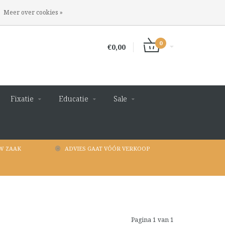
INLOGGEN
REGISTREREN
Meer over cookies »
0
€0,00
Fixatie
Educatie
Sale
W ZAAK
ADVIES GAAT VÓÓR VERKOOP
Pagina 1 van 1