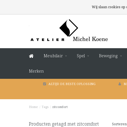
Wij slaan cookies op
Meubilair
Spel
Beweging
Merken
ALTIJD DE BESTE OPLOSSING
M
Home
/
Tags
/
zitcomfort
Producten getagd met zitcomfort
Sorteren