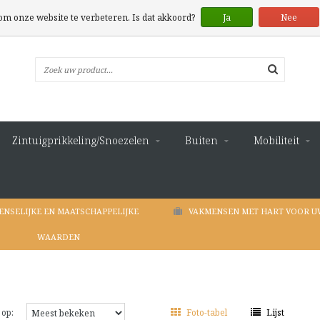
 om onze website te verbeteren. Is dat akkoord?
Ja
Nee
Zintuigprikkeling/Snoezelen
Buiten
Mobiliteit
ENSELIJKE EN MAATSCHAPPELIJKE
VAKMENSEN MET HART VOOR U
WAARDEN
 op:
Foto-tabel
Lijst