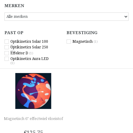
MERKEN
PAST OP
BEVESTIGING
Optikinetics Solar 100
Magnetisch
(1)
(1)
Optikinetics Solar 250
(1)
Effektor D
(1)
Optikinetics Aura LED
(1)
Magnetisch 6" effectwiel vloeistof
€125,75