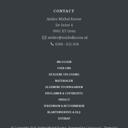
CONTACT
Atelier Michel Koene
De Seize 4
9001 XT
Grou
atelier@michelkoene.nl
0566 - 621 056
INLOGGEN
OVER ONS
DÉ KOENE OPLOSSING
MATERIALEN
ALGEMENE VOORWAARDEN
DISCLAIMER & COPYRIGHTS
PRIVACY
VERZENDEN & RETOURNEREN
KLANTENSERVICE & FAQ
SITEMAP
© Copyright 2026 Atelier Michel Koene - Powered by
Lightspeed
- Theme by