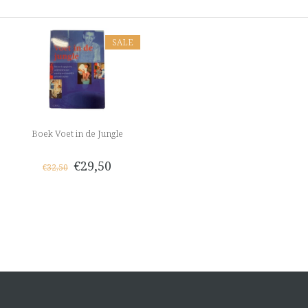
SALE
Boek Voet in de Jungle
€29,50
€32,50