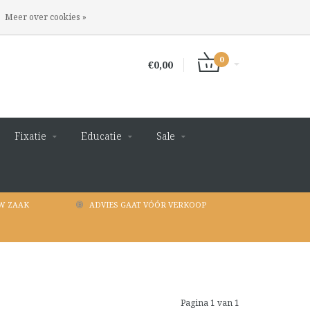
INLOGGEN
REGISTREREN
Meer over cookies »
0
€0,00
Fixatie
Educatie
Sale
W ZAAK
ADVIES GAAT VÓÓR VERKOOP
Pagina 1 van 1