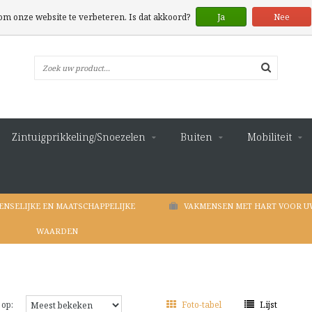
 om onze website te verbeteren. Is dat akkoord?
Ja
Nee
Zintuigprikkeling/Snoezelen
Buiten
Mobiliteit
ENSELIJKE EN MAATSCHAPPELIJKE
VAKMENSEN MET HART VOOR U
WAARDEN
 op:
Foto-tabel
Lijst