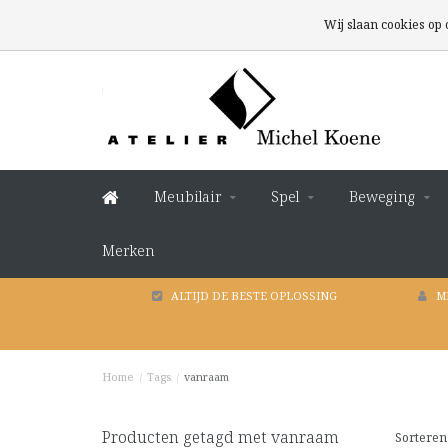
Wij slaan cookies op
Meubilair
Spel
Beweging
Merken
ALTIJD DE BESTE OPLOSSING
M
Home
/
Tags
/
vanraam
Producten getagd met vanraam
Sorteren