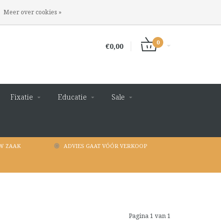
INLOGGEN
REGISTREREN
Meer over cookies »
0
€0,00
Fixatie
Educatie
Sale
W ZAAK
ADVIES GAAT VÓÓR VERKOOP
Pagina 1 van 1