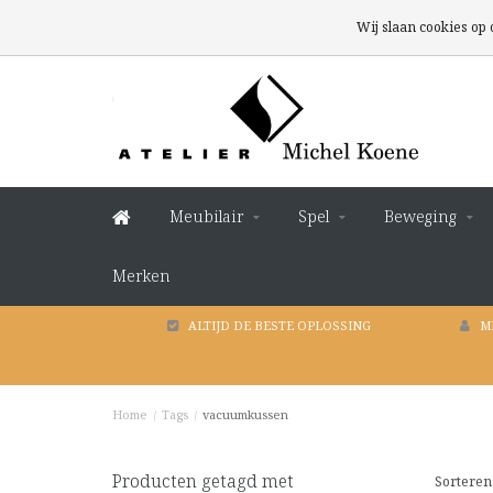
Wij slaan cookies op
Meubilair
Spel
Beweging
Merken
ALTIJD DE BESTE OPLOSSING
M
Home
/
Tags
/
vacuumkussen
Producten getagd met
Sorteren