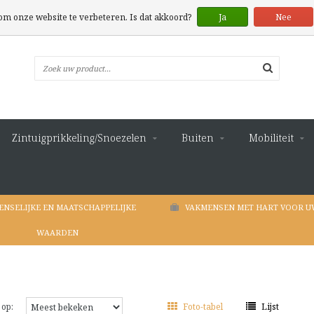
 om onze website te verbeteren. Is dat akkoord?
Ja
Nee
Zintuigprikkeling/Snoezelen
Buiten
Mobiliteit
ENSELIJKE EN MAATSCHAPPELIJKE
VAKMENSEN MET HART VOOR U
WAARDEN
 op:
Foto-tabel
Lijst