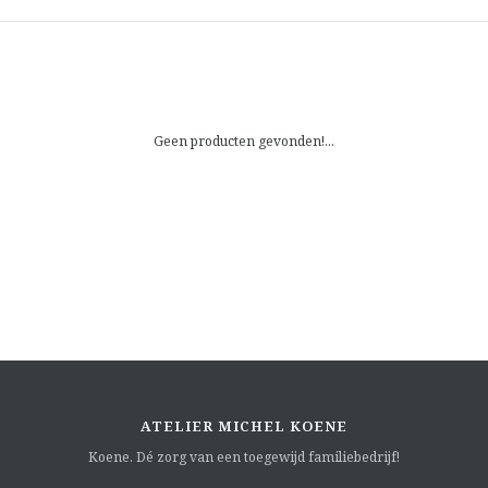
Geen producten gevonden!...
ATELIER MICHEL KOENE
Koene. Dé zorg van een toegewijd familiebedrijf!