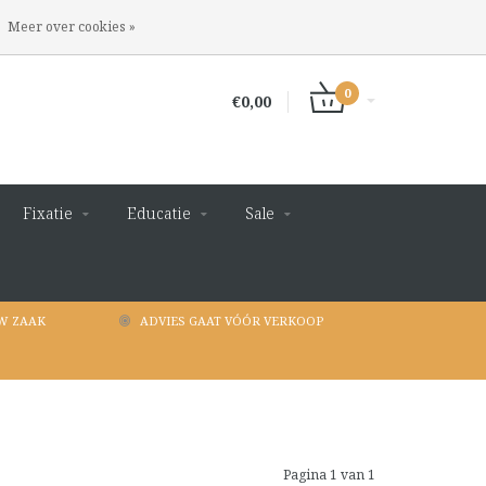
INLOGGEN
REGISTREREN
Meer over cookies »
0
€0,00
Fixatie
Educatie
Sale
W ZAAK
ADVIES GAAT VÓÓR VERKOOP
Pagina 1 van 1