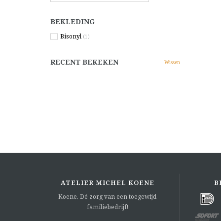
BEKLEDING
Bisonyl
(1)
RECENT BEKEKEN
Wissen
ATELIER MICHEL KOENE
B
Koene. Dé zorg van een toegewijd
familiebedrijf!