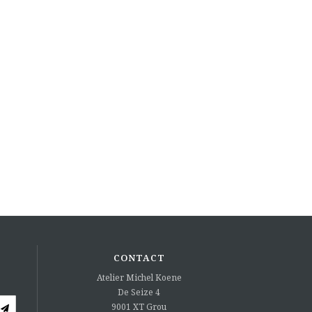
CONTACT
Atelier Michel Koene
De Seize 4
9001 XT
Grou