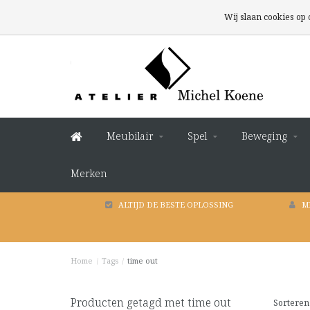
Wij slaan cookies op
Meubilair
Spel
Beweging
Merken
ALTIJD DE BESTE OPLOSSING
M
Home
/
Tags
/
time out
Producten getagd met time out
Sorteren