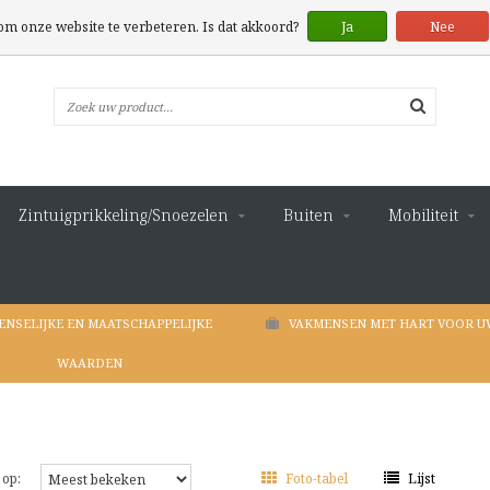
 om onze website te verbeteren. Is dat akkoord?
Ja
Nee
Zintuigprikkeling/Snoezelen
Buiten
Mobiliteit
ENSELIJKE EN MAATSCHAPPELIJKE
VAKMENSEN MET HART VOOR U
WAARDEN
 op:
Foto-tabel
Lijst