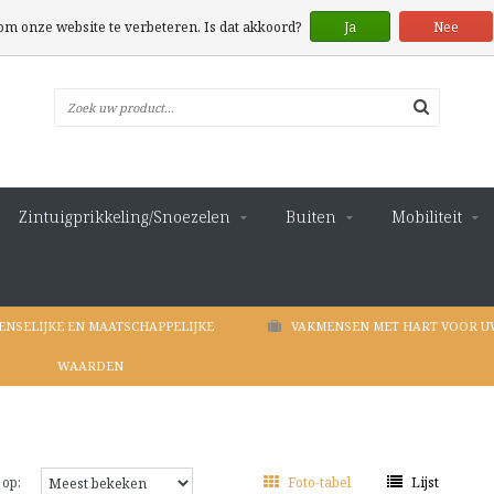
 om onze website te verbeteren. Is dat akkoord?
Ja
Nee
Zintuigprikkeling/Snoezelen
Buiten
Mobiliteit
ENSELIJKE EN MAATSCHAPPELIJKE
VAKMENSEN MET HART VOOR U
WAARDEN
 op:
Foto-tabel
Lijst