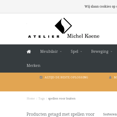
Wij slaan cookies op
Meubilair
Spel
Beweging
Merken
ALTIJD DE BESTE OPLOSSING
M
Home
/
Tags
/
spellen voor buiten
Producten getagd met spellen voor
Sorteren