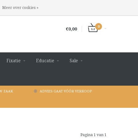
INLOGGEN
REGISTREREN
Meer over cookies »
0
€0,00
Fixatie
Educatie
Sale
W ZAAK
ADVIES GAAT VÓÓR VERKOOP
Pagina 1 van 1