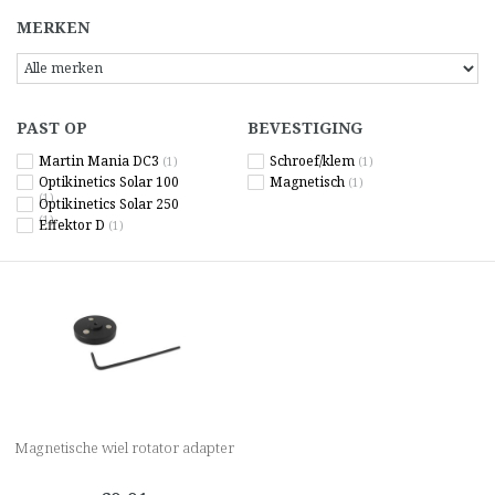
MERKEN
PAST OP
BEVESTIGING
Martin Mania DC3
Schroef/klem
(1)
(1)
Optikinetics Solar 100
Magnetisch
(1)
(1)
Optikinetics Solar 250
(1)
Effektor D
(1)
Magnetische wiel rotator adapter