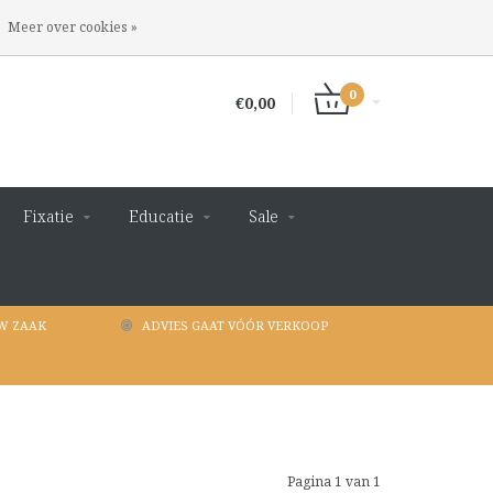
INLOGGEN
REGISTREREN
Meer over cookies »
0
€0,00
Fixatie
Educatie
Sale
W ZAAK
ADVIES GAAT VÓÓR VERKOOP
Pagina 1 van 1