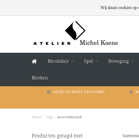
Wij slaan cookies op
Meubilair
Spel
Beweging
Merken
ALTIJD DE BESTE OPLOSSING
M
Home
/
Tags
/
snoezelmuziek
Producten getagd met
Sorteren