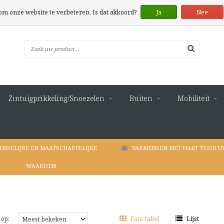
 om onze website te verbeteren. Is dat akkoord?
Ja
Nee
Zintuigprikkeling/Snoezelen
Buiten
Mobiliteit
ENSELIJKE EN MAATSCHAPPELIJKE
VAKMENSEN MET HART VOOR U
WAARDEN
 op:
Foto-tabel
Lijst