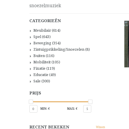
snoezelmuziek
CATEGORIEËN
Meubilair
(614)
Spel
(643)
Beweging
(354)
Zintuigprikkeling/Snoezelen
(8)
Buiten
(116)
Mobiliteit
(105)
Fixatie
(119)
Educatie
(49)
Sale
(300)
PRIJS
MIN: €
MAX: €
0
5
RECENT BEKEKEN
Wissen