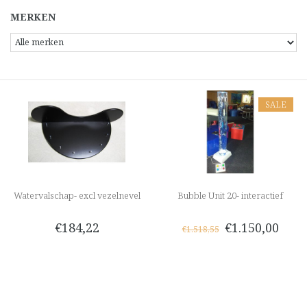
MERKEN
SALE
Watervalschap- excl vezelnevel
Bubble Unit 20- interactief
€184,22
€1.150,00
€1.518,55