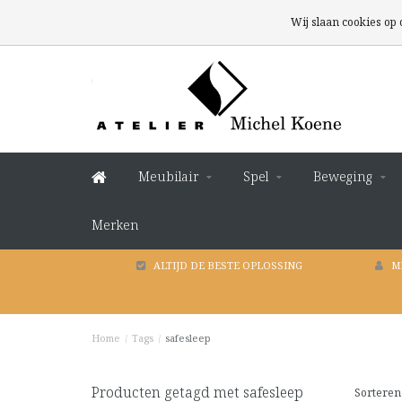
Wij slaan cookies op
Meubilair
Spel
Beweging
Merken
ALTIJD DE BESTE OPLOSSING
M
Home
/
Tags
/
safesleep
Producten getagd met safesleep
Sorteren