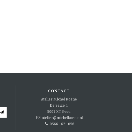
CONTACT
Atelier Michel Koene
De Seize 4
9001 XT
Grou
atelier@michelkoene.nl
0566 - 621 056