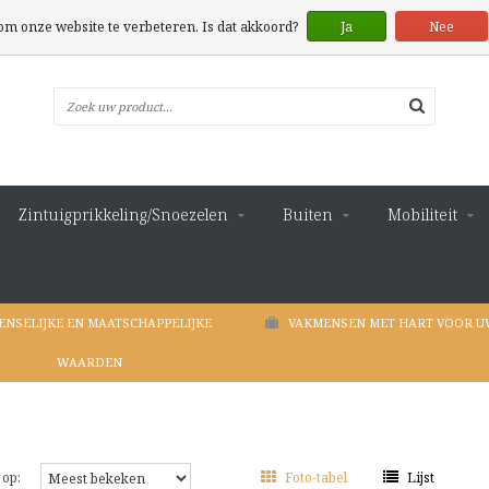
 om onze website te verbeteren. Is dat akkoord?
Ja
Nee
Zintuigprikkeling/Snoezelen
Buiten
Mobiliteit
ENSELIJKE EN MAATSCHAPPELIJKE
VAKMENSEN MET HART VOOR U
WAARDEN
 op:
Foto-tabel
Lijst