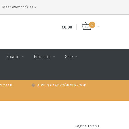
INLOGGEN
REGISTREREN
Meer over cookies »
0
€0,00
Fixatie
Educatie
Sale
W ZAAK
ADVIES GAAT VÓÓR VERKOOP
Pagina 1 van 1