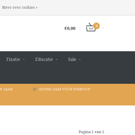
INLOGGEN
REGISTREREN
Meer over cookies »
0
€0,00
Fixatie
Educatie
Sale
W ZAAK
ADVIES GAAT VÓÓR VERKOOP
Pagina 1 van 1