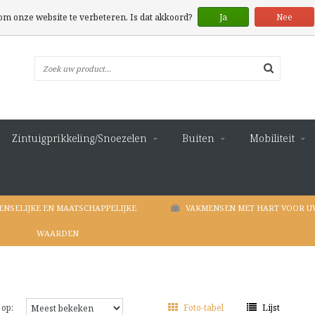
 om onze website te verbeteren. Is dat akkoord?
Ja
Nee
Zintuigprikkeling/Snoezelen
Buiten
Mobiliteit
ENSELIJKE EN MAATSCHAPPELIJKE
VAKMENSEN MET HART VOOR U
WAARDEN
 op:
Foto-tabel
Lijst