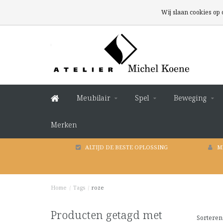
Wij slaan cookies op
Meubilair
Spel
Beweging
Merken
ALTIJD DE BESTE OPLOSSING
M
Home
/
Tags
/
roze
Producten getagd met
Sorteren