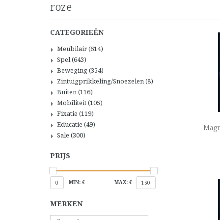
roze
CATEGORIEËN
Meubilair
(614)
Spel
(643)
Beweging
(354)
Zintuigprikkeling/Snoezelen
(8)
Buiten
(116)
Mobiliteit
(105)
Fixatie
(119)
Educatie
(49)
Magne
Sale
(300)
PRIJS
MIN: €
MAX: €
0
150
MERKEN