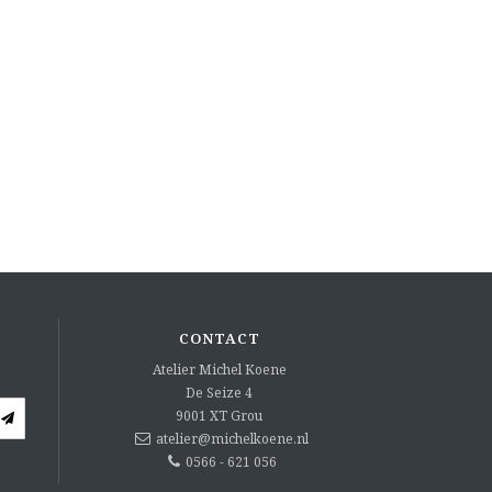
CONTACT
Atelier Michel Koene
De Seize 4
9001 XT
Grou
atelier@michelkoene.nl
0566 - 621 056