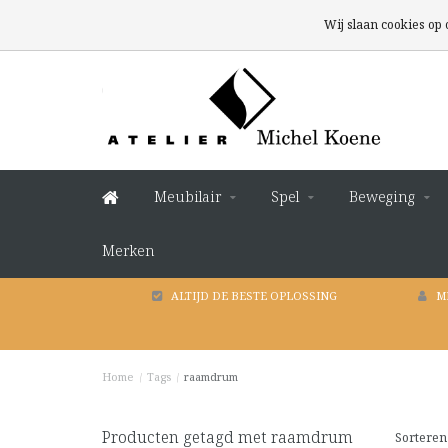
Wij slaan cookies op
Meubilair
Spel
Beweging
Merken
ALTIJD DE BESTE OPLOSSING
M
Home
/
Tags
/
raamdrum
Producten getagd met raamdrum
Sorteren