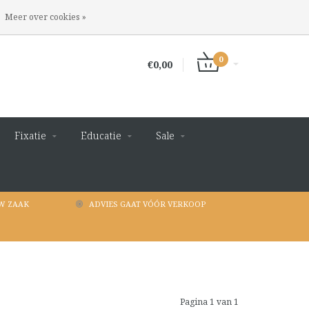
INLOGGEN
REGISTREREN
Meer over cookies »
0
€0,00
Fixatie
Educatie
Sale
W ZAAK
ADVIES GAAT VÓÓR VERKOOP
Pagina 1 van 1