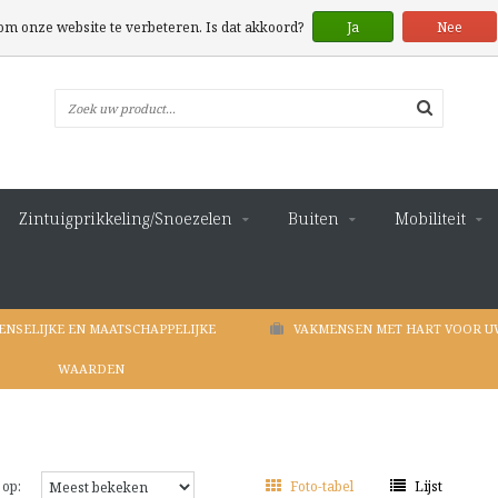
 om onze website te verbeteren. Is dat akkoord?
Ja
Nee
Zintuigprikkeling/Snoezelen
Buiten
Mobiliteit
ENSELIJKE EN MAATSCHAPPELIJKE
VAKMENSEN MET HART VOOR U
WAARDEN
 op:
Foto-tabel
Lijst