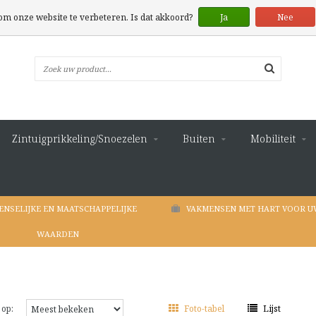
 om onze website te verbeteren. Is dat akkoord?
Ja
Nee
Zintuigprikkeling/Snoezelen
Buiten
Mobiliteit
ENSELIJKE EN MAATSCHAPPELIJKE
VAKMENSEN MET HART VOOR U
WAARDEN
 op:
Foto-tabel
Lijst