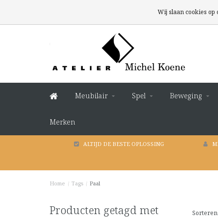
Wij slaan cookies op
Meubilair
Spel
Beweging
Merken
ALTIJD DE BESTE OPLOSSING
M
Home
/
Tags
/
Paal
Producten getagd met
Sorteren