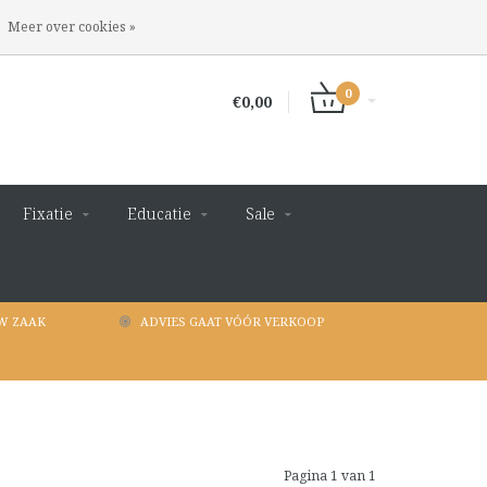
INLOGGEN
REGISTREREN
Meer over cookies »
0
€0,00
Fixatie
Educatie
Sale
W ZAAK
ADVIES GAAT VÓÓR VERKOOP
Pagina 1 van 1