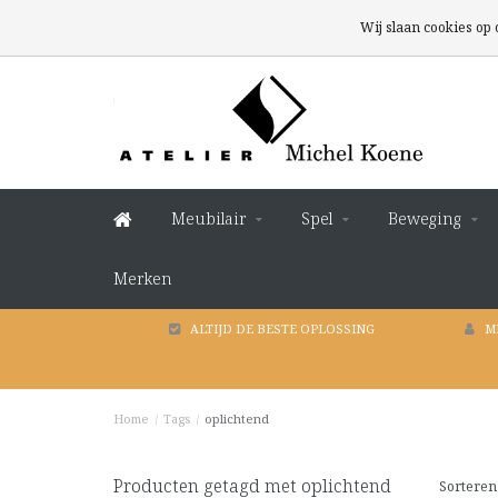
Wij slaan cookies op
Meubilair
Spel
Beweging
Merken
ALTIJD DE BESTE OPLOSSING
M
Home
/
Tags
/
oplichtend
Producten getagd met oplichtend
Sorteren