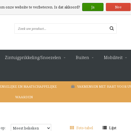
 om onze website te verbeteren. Is dat akkoord?
Ja
Nee
Zintuigprikkeling/Snoezelen
Buiten
Mobiliteit
ENSELIJKE EN MAATSCHAPPELIJKE
VAKMENSEN MET HART VOOR U
WAARDEN
 op:
Foto-tabel
Lijst