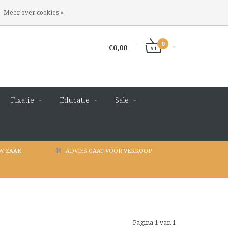
INLOGGEN
REGISTREREN
Meer over cookies »
0
€0,00
Fixatie
Educatie
Sale
W ZAAK
ADVIES GAAT VÓÓR VERKOOP
Pagina 1 van 1