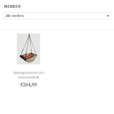
MERKEN
Ophangsysteem t.b.v.
schommelbak
€264,99