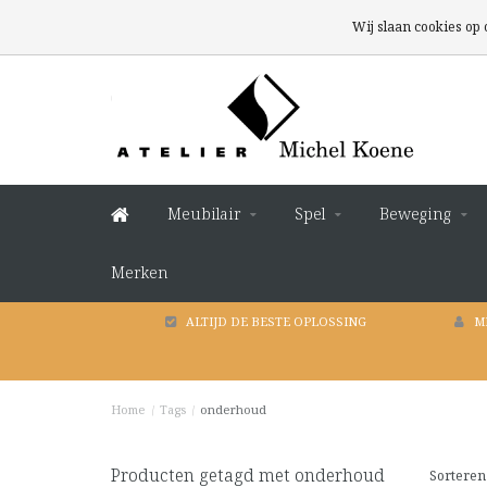
Wij slaan cookies op
Meubilair
Spel
Beweging
Merken
ALTIJD DE BESTE OPLOSSING
M
Home
/
Tags
/
onderhoud
Producten getagd met onderhoud
Sorteren