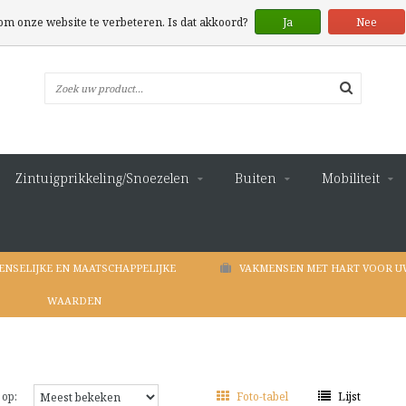
 om onze website te verbeteren. Is dat akkoord?
Ja
Nee
Zintuigprikkeling/Snoezelen
Buiten
Mobiliteit
ENSELIJKE EN MAATSCHAPPELIJKE
VAKMENSEN MET HART VOOR U
WAARDEN
 op:
Foto-tabel
Lijst