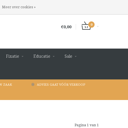
INLOGGEN
REGISTREREN
Meer over cookies »
0
€0,00
Fixatie
Educatie
Sale
W ZAAK
ADVIES GAAT VÓÓR VERKOOP
Pagina 1 van 1