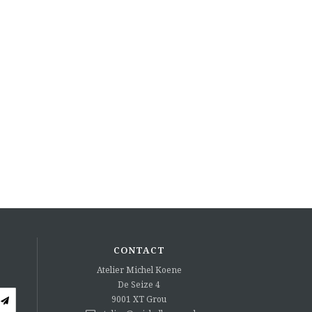
CONTACT
Atelier Michel Koene
De Seize 4
9001 XT
Grou