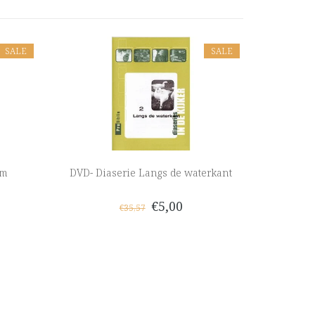
SALE
SALE
am
DVD- Diaserie Langs de waterkant
€5,00
€35,57