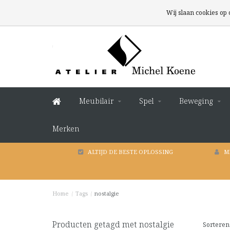
Wij slaan cookies op
Meubilair
Spel
Beweging
Merken
ALTIJD DE BESTE OPLOSSING
M
Home
/
Tags
/
nostalgie
Producten getagd met nostalgie
Sorteren