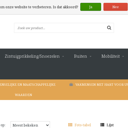
 om onze website te verbeteren. Is dat akkoord?
Ja
Nee
Zintuigprikkeling/Snoezelen
Buiten
Mobiliteit
ENSELIJKE EN MAATSCHAPPELIJKE
VAKMENSEN MET HART VOOR U
WAARDEN
 op:
Foto-tabel
Lijst