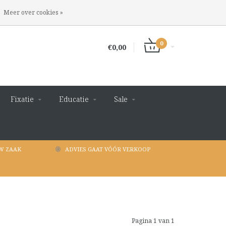
INLOGGEN
REGISTREREN
Meer over cookies »
0
€0,00
Fixatie
Educatie
Sale
W ZAAK
ADVIES GAAT VÓÓR VERKOOP
Pagina 1 van 1