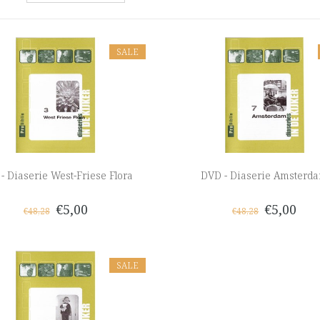
SALE
- Diaserie West-Friese Flora
DVD - Diaserie Amsterd
€5,00
€5,00
€48,28
€48,28
SALE