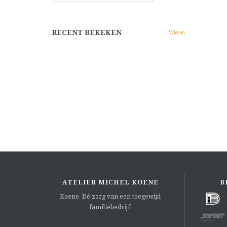
RECENT BEKEKEN
Wissen
ATELIER MICHEL KOENE
B
Koene. Dé zorg van een toegewijd
familiebedrijf!