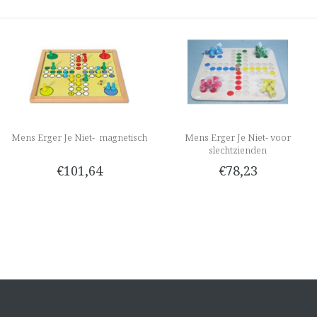
Mens Erger Je Niet- magnetisch
Mens Erger Je Niet- voor
slechtzienden
€101,64
€78,23