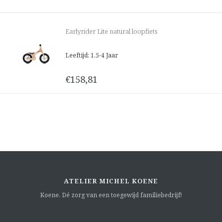
Earlyrider Lite natural loopfiets
Leeftijd: 1,5-4 Jaar
€158,81
ATELIER MICHEL KOENE
Koene. Dé zorg van een toegewijd familiebedrijf!