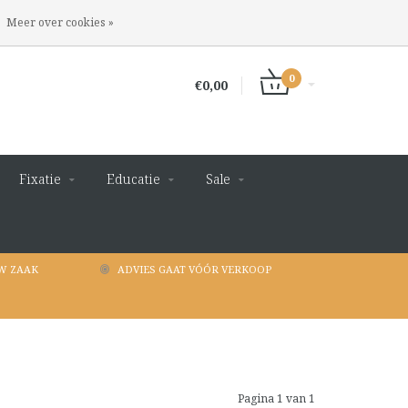
INLOGGEN
REGISTREREN
Meer over cookies »
0
€0,00
Fixatie
Educatie
Sale
W ZAAK
ADVIES GAAT VÓÓR VERKOOP
Pagina 1 van 1