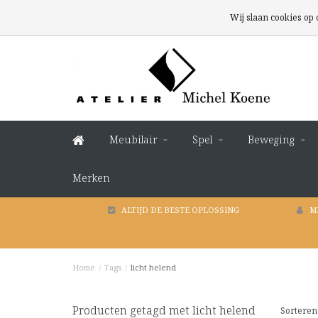
Wij slaan cookies op
Meubilair
Spel
Beweging
Merken
ALTIJD DE BESTE OPLOSSING
M
Home
/
Tags
/
licht helend
Producten getagd met licht helend
Sorteren