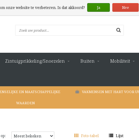
 om onze website te verbeteren. Is dat akkoord?
Ja
Nee
Zintuigprikkeling/Snoezelen
Buiten
Mobiliteit
ENSELIJKE EN MAATSCHAPPELIJKE
VAKMENSEN MET HART VOOR U
WAARDEN
 op:
Foto-tabel
Lijst