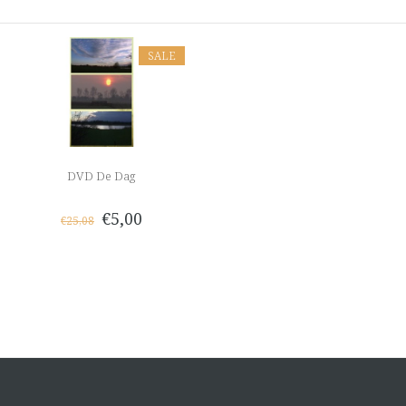
SALE
DVD De Dag
€5,00
€25,08