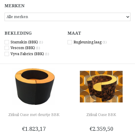
MERKEN
BEKLEDING
MAAT
Stamskin (BBK)
Rugleuning laag
(1)
(1)
Vescom (BBK)
(1)
Vyva Fabrics (BBK)
(1)
Zitkuil Oase met deurtje BBK
Zitkuil Oase BBK
€1.823,17
€2.359,50