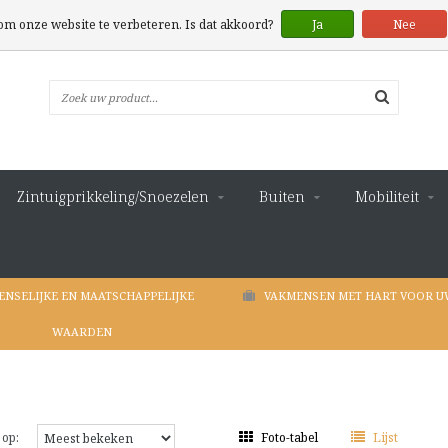
 om onze website te verbeteren. Is dat akkoord?
Ja
Nee
Zintuigprikkeling/Snoezelen
Buiten
Mobiliteit
ENSELIJKE EN MAATSCHAPPELIJKE
VAKMENSEN MET HART VOOR U
WAARDEN
 op:
Foto-tabel
Lijst