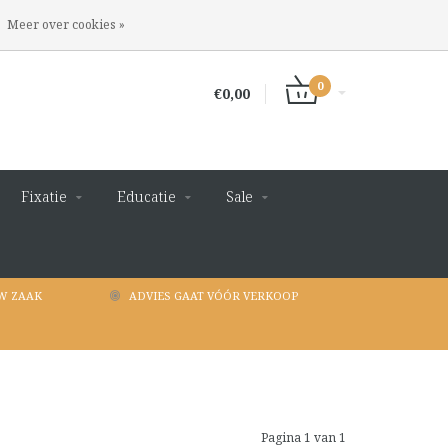
INLOGGEN
REGISTREREN
Meer over cookies »
0
€0,00
Fixatie
Educatie
Sale
W ZAAK
ADVIES GAAT VÓÓR VERKOOP
Pagina 1 van 1