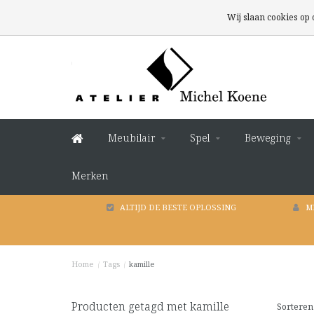
Wij slaan cookies op
Meubilair
Spel
Beweging
Merken
ALTIJD DE BESTE OPLOSSING
M
Home
/
Tags
/
kamille
Producten getagd met kamille
Sorteren