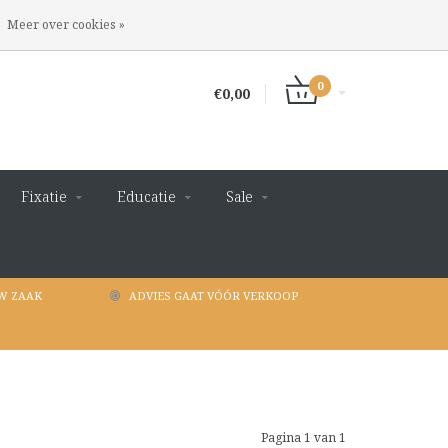
INLOGGEN
REGISTREREN
Meer over cookies »
0
€0,00
Fixatie
Educatie
Sale
W ZAAK
ADVIES GAAT VÓÓR VERKOOP
Pagina 1 van 1