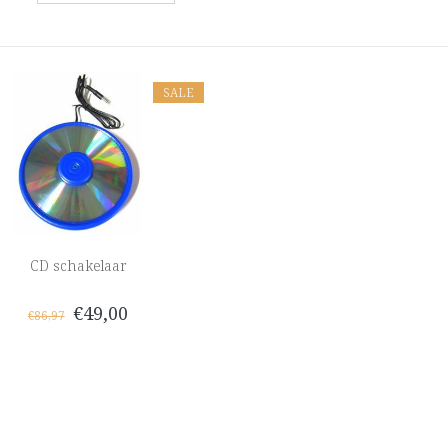
SALE
CD schakelaar
€49,00
€86,97