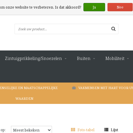
 om onze website te verbeteren. Is dat akkoord?
Ja
Nee
Zintuigprikkeling/Snoezelen
Buiten
Mobiliteit
ENSELIJKE EN MAATSCHAPPELIJKE
VAKMENSEN MET HART VOOR U
WAARDEN
 op:
Foto-tabel
Lijst