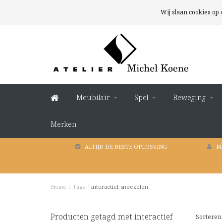
Wij slaan cookies op
Meubilair
Spel
Beweging
Merken
ALTIJD DE BESTE OPLOSSING
M
Home
/
Tags
/
interactief snoezelen
Producten getagd met interactief
Sorteren