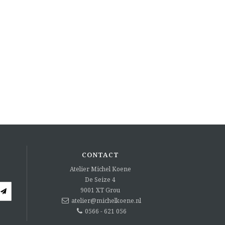
CONTACT
Atelier Michel Koene
De Seize 4
9001 XT
Grou
atelier@michelkoene.nl
0566 - 621 056