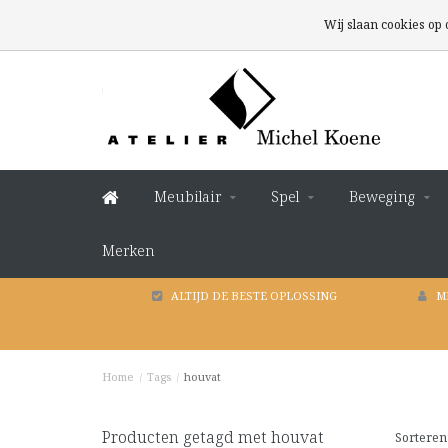
Wij slaan cookies op
Meubilair
Spel
Beweging
Merken
ALTIJD DE BESTE OPLOSSING
M
Home
/
Tags
/
houvat
Producten getagd met houvat
Sorteren