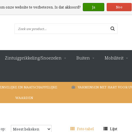
 om onze website te verbeteren. Is dat akkoord?
Ja
Nee
Zintuigprikkeling/Snoezelen
Buiten
Mobiliteit
ENSELIJKE EN MAATSCHAPPELIJKE
VAKMENSEN MET HART VOOR U
WAARDEN
 op:
Foto-tabel
Lijst