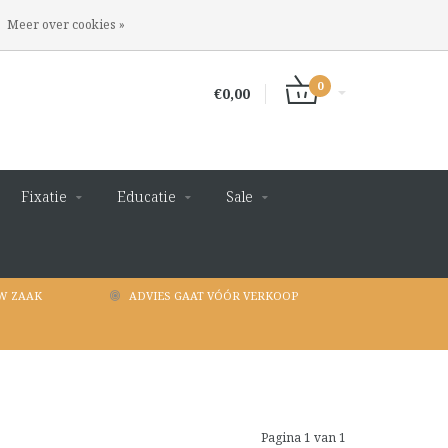
INLOGGEN
REGISTREREN
Meer over cookies »
0
€0,00
Fixatie
Educatie
Sale
W ZAAK
ADVIES GAAT VÓÓR VERKOOP
Pagina 1 van 1