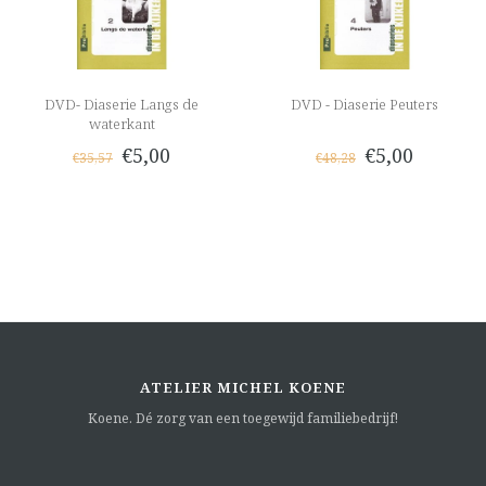
DVD- Diaserie Langs de
DVD - Diaserie Peuters
waterkant
€5,00
€5,00
€35,57
€48,28
ATELIER MICHEL KOENE
Koene. Dé zorg van een toegewijd familiebedrijf!