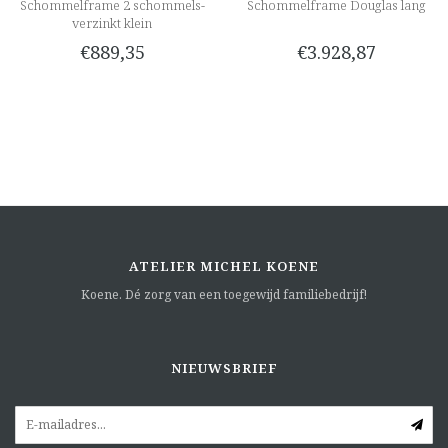
Schommelframe 2 schommels-
Schommelframe Douglas lang
verzinkt klein
€889,35
€3.928,87
ATELIER MICHEL KOENE
Koene. Dé zorg van een toegewijd familiebedrijf!
NIEUWSBRIEF