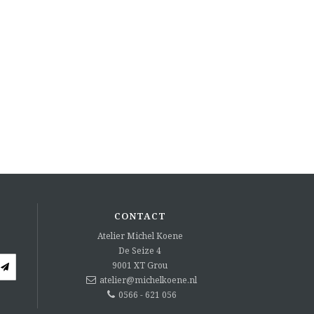
CONTACT
Atelier Michel Koene
De Seize 4
9001 XT
Grou
atelier@michelkoene.nl
0566 - 621 056