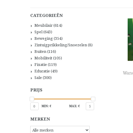
CATEGORIEËN
Meubilair
(614)
Spel
(643)
Beweging
(354)
Zintuigprikkeling/Snoezelen
(8)
Buiten
(116)
Mobiliteit
(105)
Fixatie
(119)
Educatie
(49)
Wand
Sale
(300)
PRIJS
MIN: €
MAX: €
0
5
MERKEN