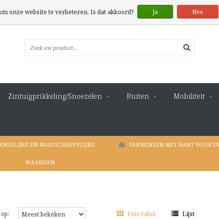
 om onze website te verbeteren. Is dat akkoord?
Ja
Nee
Zintuigprikkeling/Snoezelen
Buiten
Mobiliteit
ENSELIJKE EN MAATSCHAPPELIJKE
VAKMENSEN MET HART VOOR U
WAARDEN
 op:
Foto-tabel
Lijst