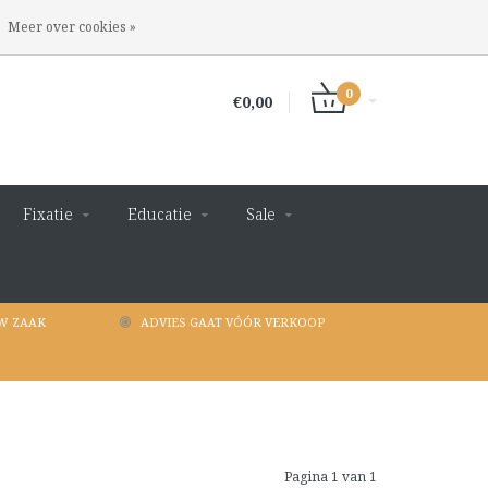
INLOGGEN
REGISTREREN
Meer over cookies »
0
€0,00
Fixatie
Educatie
Sale
W ZAAK
ADVIES GAAT VÓÓR VERKOOP
Pagina 1 van 1