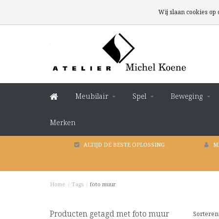
Wij slaan cookies op
Meubilair
Spel
Beweging
Merken
ALTIJD DE BESTE OPLOSSING
M
Home
/
Tags
/
foto muur
Producten getagd met foto muur
Sorteren